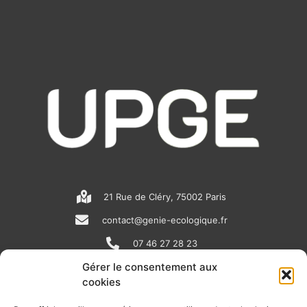
21 Rue de Cléry, 75002 Paris
contact@genie-ecologique.fr
07 46 27 28 23
Gérer le consentement aux
cookies
N
L
Y