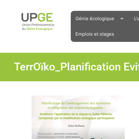
Aller
au
contenu
Génie écologique
L’
Emplois et stages
TerrOïko_Planification E