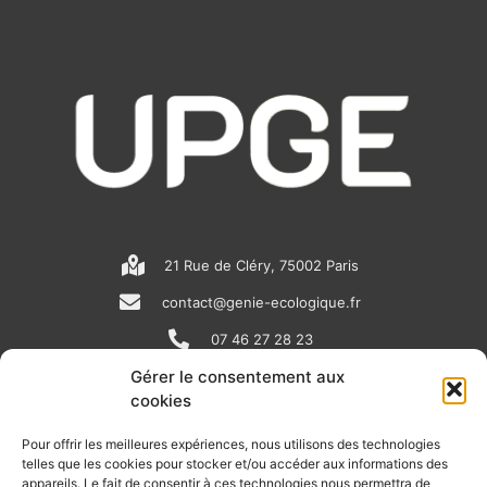
21 Rue de Cléry, 75002 Paris
contact@genie-ecologique.fr
07 46 27 28 23
Gérer le consentement aux
cookies
N
L
Y
e
i
o
Pour offrir les meilleures expériences, nous utilisons des technologies
telles que les cookies pour stocker et/ou accéder aux informations des
w
n
u
appareils. Le fait de consentir à ces technologies nous permettra de