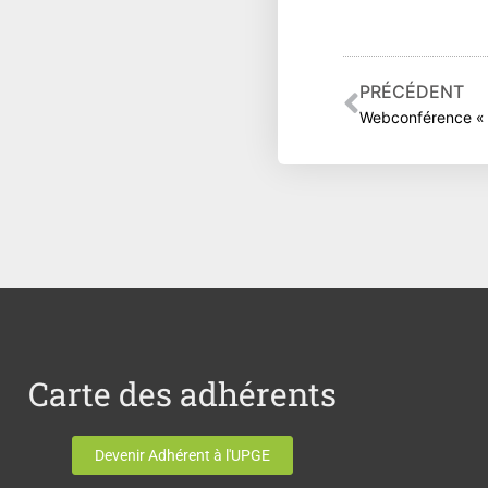
Précéden
PRÉCÉDENT
Carte des adhérents
Devenir Adhérent à l'UPGE