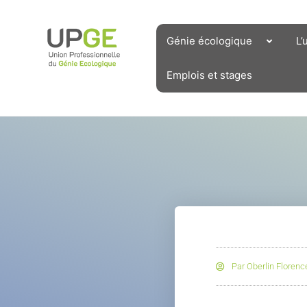
Aller
au
contenu
Génie écologique
L’
Emplois et stages
Par
Oberlin Florenc