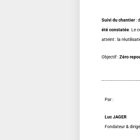
Suivi du chantier
: 
été constatée
. Le c
atteint : la réutilis
Objectif :
Zéro repou
Par :
Luc JAGER
Fondateur & dirig