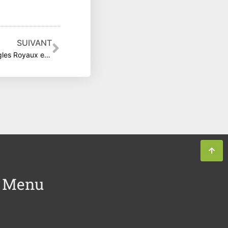
Suivant
SUIVANT
Mesure compensatoire pour des Aigles Royaux en forêt domaniale de Bas-Agly, ONF
Menu