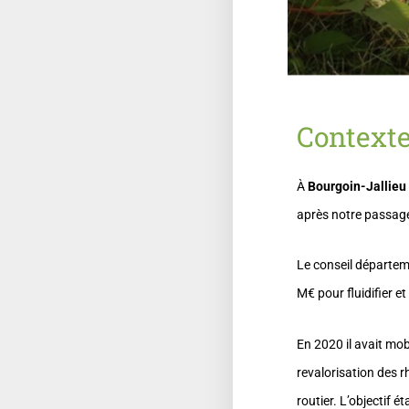
Context
À
Bourgoin-Jallieu
après notre passage
Le conseil départem
M€ pour fluidifier e
En 2020 il avait mob
revalorisation des 
routier. L’objectif ét