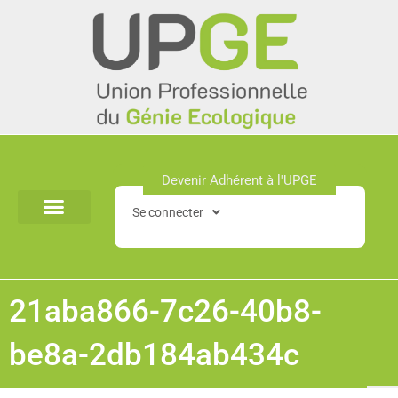
Aller
au
contenu
Devenir Adhérent à l'UPGE​
Se connecter
21aba866-7c26-40b8-
be8a-2db184ab434c