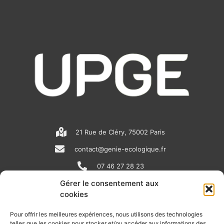
21 Rue de Cléry, 75002 Paris
contact@genie-ecologique.fr
07 46 27 28 23
Gérer le consentement aux
cookies
N
L
Y
e
i
o
Pour offrir les meilleures expériences, nous utilisons des technologies
telles que les cookies pour stocker et/ou accéder aux informations des