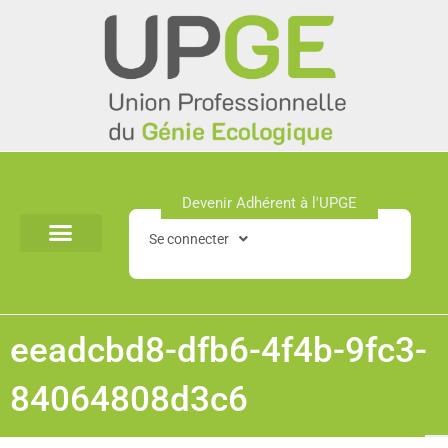
Aller
au
contenu
Devenir Adhérent à l'UPGE​
Se connecter
eeadcbd8-dfb6-4f4b-9fc3-
84064808d3c6