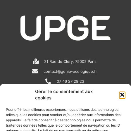
21 Rue de Cléry, 75002 Paris
contact@genie-ecologique.fr
07 46 27 28 23
Gérer le consentement aux
cookies
N
L
Y
e
i
o
Pour offrir les meilleures expériences, nous utilisons des technologies
telles que les cookies pour stocker et/ou accéder aux informations des
w
n
u
appareils. Le fait de consentir à ces technologies nous permettra de
RECEVOIR L'ACTU DE LA FILIÈRE
s
k
t
traiter des données telles que le comportement de navigation ou les ID
uniques sur ce site. Le fait de ne pas consentir ou de retirer son