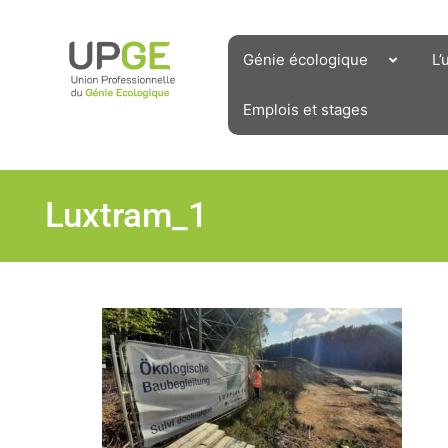
Aller
au
contenu
Génie écologique
L’
Emplois et stages
Luxtram_1