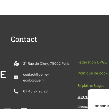
Contact
Fédération UPGE
21 Rue de Cléry, 75002 Paris
Politique de cooki
contact@genie-
ecologique.fr
Emplois et Stages
07 46 27 28 23
RECEVOIR L'AC
Pour offrir 
N
L
Y
Retrouvez tous les