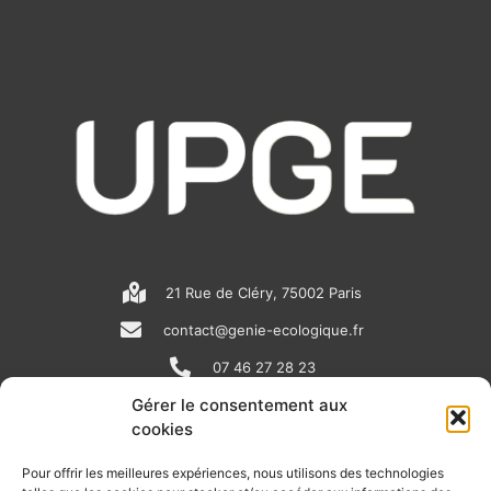
21 Rue de Cléry, 75002 Paris
contact@genie-ecologique.fr
07 46 27 28 23
Gérer le consentement aux
cookies
N
L
Y
e
i
o
Pour offrir les meilleures expériences, nous utilisons des technologies