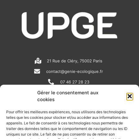
21 Rue de Cléry, 75002 Paris
contact@genie-ecologique.fr
07 46 27 28 23
Gérer le consentement aux
cookies
N
L
Y
e
i
o
Pour offrir les meilleures expériences, nous utilisons des technologies
telles que les cookies pour stocker et/ou accéder aux informations des
w
n
u
appareils. Le fait de consentir à ces technologies nous permettra de
RECEVOIR L'ACTU DE LA FILIÈRE
s
k
t
traiter des données telles que le comportement de navigation ou les ID
uniques sur ce site. Le fait de ne pas consentir ou de retirer son