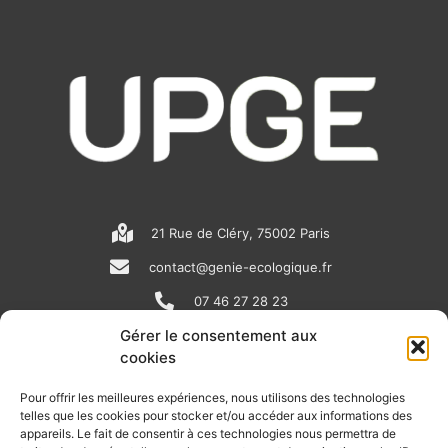
21 Rue de Cléry, 75002 Paris
contact@genie-ecologique.fr
07 46 27 28 23
Gérer le consentement aux
cookies
N
L
Y
e
i
o
Pour offrir les meilleures expériences, nous utilisons des technologies
telles que les cookies pour stocker et/ou accéder aux informations des
w
n
u
appareils. Le fait de consentir à ces technologies nous permettra de
RECEVOIR L'ACTU DE LA FILIÈRE