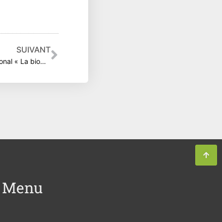
Suivant
SUIVANT
Synthèse et replay – Séminaire national « La biodiversité dans mon mandat d’élu – 08 mars 2022
Menu