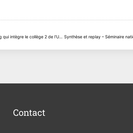
t
Bienvenue à Cereg qui intègre le collège 2 de l’UPGE !
Contact