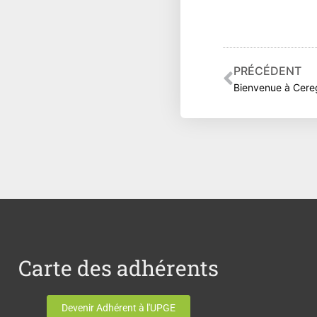
Précéden
PRÉCÉDENT
Carte des adhérents
Devenir Adhérent à l'UPGE