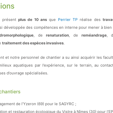
tions
 à présent
plus de 10 ans
que
Perrier TP
réalise des
trava
insi développée des compétences en interne pour mener à bien 
ydromorphologique
, de
renaturation
, de
reméandrage
, 
e
traitement des espèces invasives
.
t et notre personnel de chantier a su ainsi acquérir les facul
ilieux aquatiques par l’expérience, sur le terrain, au contac
ses d’ouvrage spécialisées.
chantiers
gement de l’Yzeron (69) pour le SAGYRC ;
tion et restauration écologique du Vistre à Nîmes (30) pour l’EP