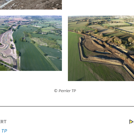
© Perrier TP
ERT
r TP