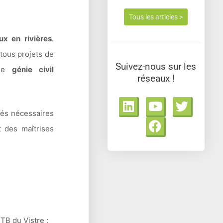
Tous les articles >
ux en rivières
.
tous projets de
Suivez-nous sur les
de
génie civil
réseaux !
L
Y
F
T
i
o
a
w
tés nécessaires
n
u
c
i
t des maîtrises
k
t
e
t
e
u
b
t
d
b
o
e
i
e
o
r
n
k
TB du Vistre ;