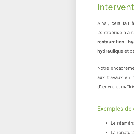
Interven
Ainsi, cela fait
L’entreprise a a
restauration h
hydraulique
et d
Notre encadremen
aux travaux en m
d’œuvre et maîtri
Exemples de 
Le réaména
La renatura