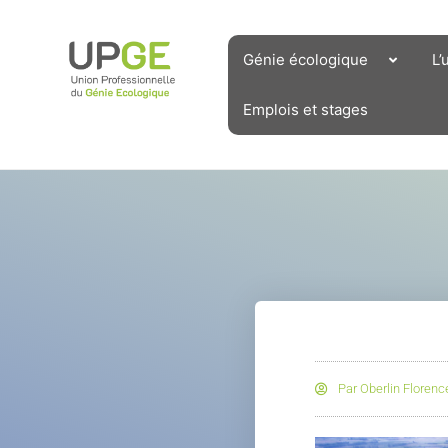
Aller
au
contenu
Génie écologique
L’
Emplois et stages
Par
Oberlin Florenc