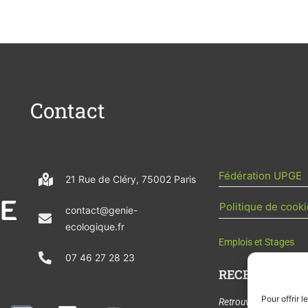
Contact
Fédération UPGE
21 Rue de Cléry, 75002 Paris
Politique de cooki
contact@genie-
ecologique.fr
Emplois et Stages
07 46 27 28 23
RECEVOIR L'AC
Pour offrir 
N
L
Y
Retrouvez tous les