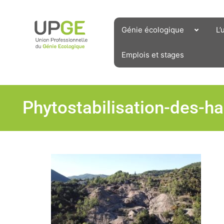
Aller
au
contenu
Génie écologique
L’
Emplois et stages
Phytostabilisation-des-h