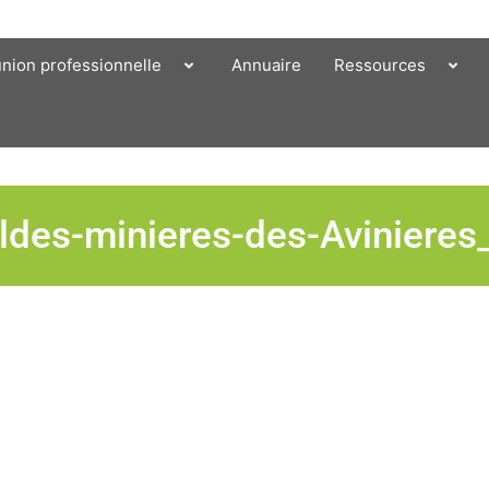
union professionnelle
Annuaire
Ressources
aldes-minieres-des-Aviniere