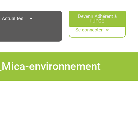
Devenir Adhérent à
Actualités
l'UPGE​
Se connecter
s_Mica-environnement