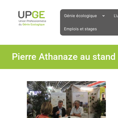
Aller
au
contenu
Génie écologique
L’
Emplois et stages
Pierre Athanaze au stand