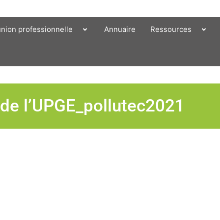
union professionnelle
Annuaire
Ressources
 de l’UPGE_pollutec2021