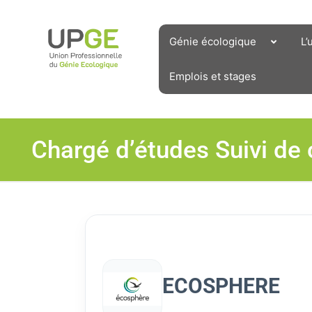
Aller
au
contenu
Génie écologique
L’
Emplois et stages
Chargé d’études Suivi de 
ECOSPHERE