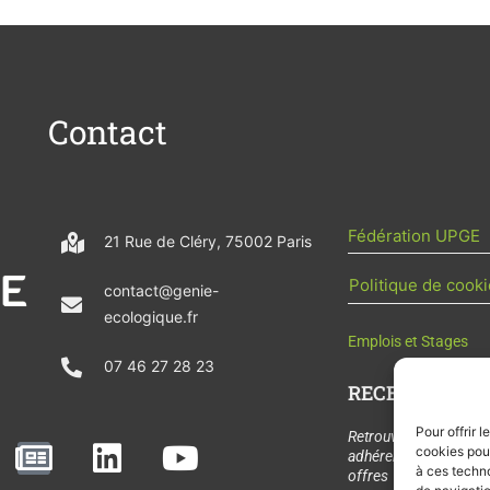
Contact
Fédération UPGE
21 Rue de Cléry, 75002 Paris
Politique de cooki
contact@genie-
ecologique.fr
Emplois et Stages
07 46 27 28 23
RECEVOIR L'AC
Pour offrir 
N
L
Y
Retrouvez tous les
cookies pour
adhérents, les rende
e
i
o
à ces techn
offres de stages et 