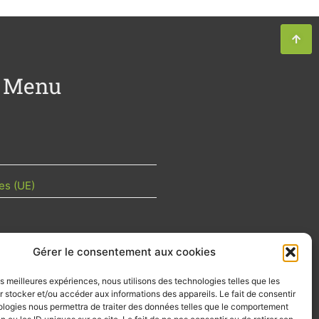
Menu
es (UE)
Gérer le consentement aux cookies
TU DE LA FILIÈRE
les meilleures expériences, nous utilisons des technologies telles que les
 mois les articles terrain de nos
 stocker et/ou accéder aux informations des appareils. Le fait de consentir
z-vous importants de la filière, nos
ologies nous permettra de traiter des données telles que le comportement
d’emplois…