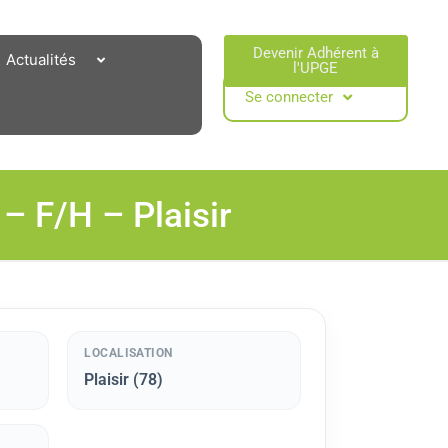
Devenir Adhérent à
Actualités
l'UPGE​
Se connecter
– F/H – Plaisir
LOCALISATION
Plaisir (78)