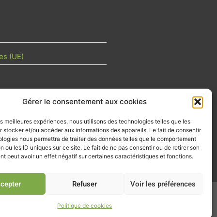
es (UE)
Gérer le consentement aux cookies
TU DE LA FILIÈRE
les meilleures expériences, nous utilisons des technologies telles que les
 mois les articles terrain de nos
 stocker et/ou accéder aux informations des appareils. Le fait de consentir
z-vous importants de la filière, nos
ologies nous permettra de traiter des données telles que le comportement
d’emplois…
n ou les ID uniques sur ce site. Le fait de ne pas consentir ou de retirer son
 peut avoir un effet négatif sur certaines caractéristiques et fonctions.
tre d'info
cepter
Refuser
Voir les préférences
026
Politique de cookies