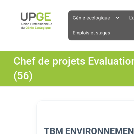
Aller
au
contenu
Génie écologique
L’
Emplois et stages
Chef de projets Evaluati
(56)
TBM ENVIRONNEME