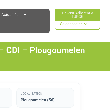
Devenir Adhérent à
Actualités
l'UPGE​
Se connecter
 – CDI – Plougoumelen
LOCALISATION
Plougoumelen (56)