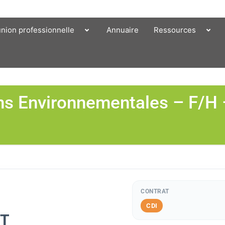
union professionnelle
Annuaire
Ressources
ons Environnementales – F/H
CONTRAT
CDI
NT