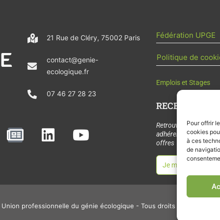
Fédération UPGE
21 Rue de Cléry, 75002 Paris
Politique de cooki
contact@genie-
ecologique.fr
Emplois et Stages
07 46 27 28 23
RECEVOIR L'AC
Pour offrir 
N
L
Y
Retrouvez tous les
cookies pour
adhérents, les rende
e
i
o
à ces techn
offres de stages et 
de navigatio
w
n
u
consentement
Je m'abonne à la let
s
k
t
p
e
u
Ac
a
d
b
Union professionnelle du génie écologique - Tous droits réservés - 2
p
i
e