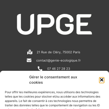
21 Rue de Cléry, 75002 Paris
contact@genie-ecologique.fr
07 46 27 28 23
Gérer le consentement aux
cookies
N
L
Y
e
i
o
Pour offrir les meilleures expériences, nous utilisons des technologies
telles que les cookies pour stocker et/ou accéder aux informations des
w
n
u
appareils. Le fait de consentir à ces technologies nous permettra de
RECEVOIR L'ACTU DE LA FILIÈRE
s
k
t
traiter des données telles que le comportement de navigation ou les ID