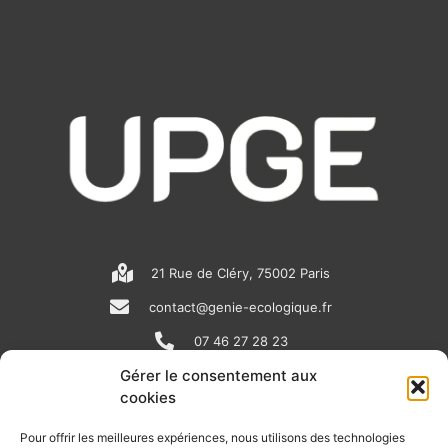
21 Rue de Cléry, 75002 Paris
contact@genie-ecologique.fr
07 46 27 28 23
Gérer le consentement aux
cookies
N
L
Y
e
i
o
Pour offrir les meilleures expériences, nous utilisons des technologies