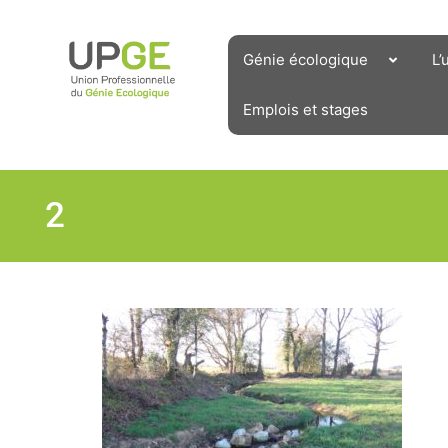
Aller
au
contenu
Génie écologique
L’
Emplois et stages
2