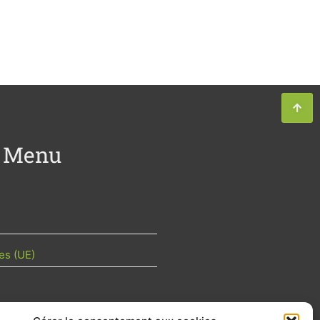
Menu
es (UE)