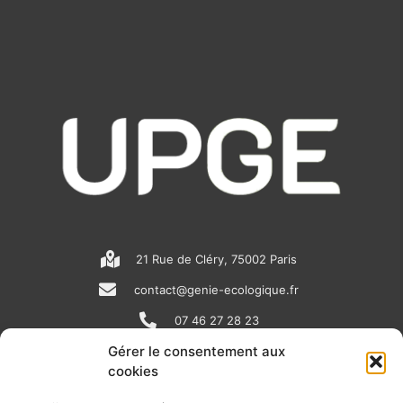
21 Rue de Cléry, 75002 Paris
contact@genie-ecologique.fr
07 46 27 28 23
Gérer le consentement aux
cookies
N
L
Y