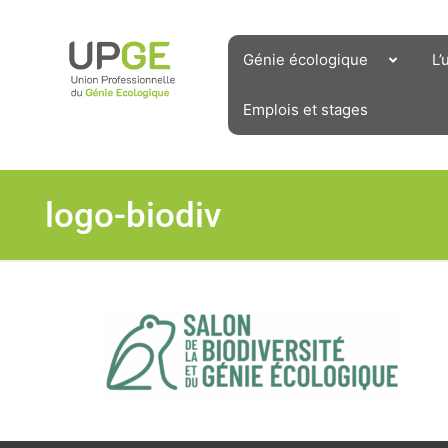
Aller
au
contenu
Génie écologique
L’
Emplois et stages
logo-biodiv