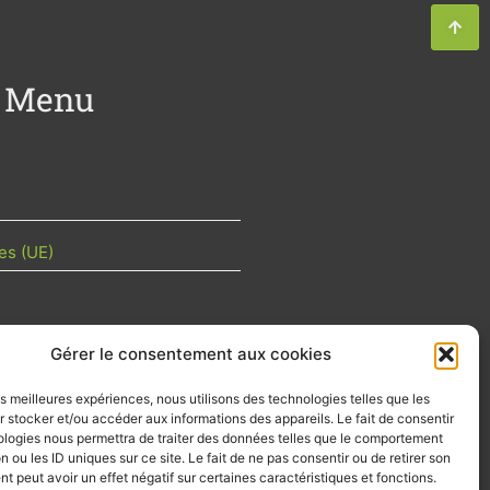
Menu
es (UE)
Gérer le consentement aux cookies
TU DE LA FILIÈRE
les meilleures expériences, nous utilisons des technologies telles que les
 mois les articles terrain de nos
 stocker et/ou accéder aux informations des appareils. Le fait de consentir
z-vous importants de la filière, nos
ologies nous permettra de traiter des données telles que le comportement
d’emplois…
n ou les ID uniques sur ce site. Le fait de ne pas consentir ou de retirer son
 peut avoir un effet négatif sur certaines caractéristiques et fonctions.