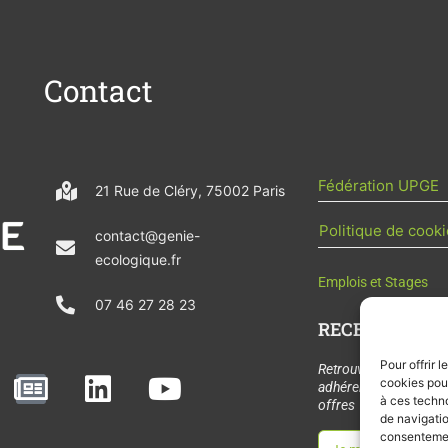
Contact
Fédération UPGE
21 Rue de Cléry, 75002 Paris
Politique de cooki
contact@genie-
ecologique.fr
Emplois et Stages
07 46 27 28 23
RECEVOIR L'AC
Pour offrir 
N
L
Y
Retrouvez tous les
cookies pour
adhérents, les rende
e
i
o
à ces techn
offres de stages et 
de navigatio
w
n
u
consentement