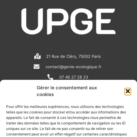
21 Rue de Cléry, 75002 Paris
contact@genie-ecologique.fr
07 46 27 28 23
Gérer le consentement aux
cookies
N
L
Y
e
i
o
Pour offrir les meilleures expériences, nous utilisons des technologies
telles que les cookies pour stocker et/ou accéder aux informations des
w
n
u
appareils. Le fait de consentir à ces technologies nous permettra de
RECEVOIR L'ACTU DE LA FILIÈRE
s
k
t
traiter des données telles que le comportement de navigation ou les ID
uniques sur ce site. Le fait de ne pas consentir ou de retirer son
p
e
u
Retrouvez tous les mois les articles terrain de nos adhérents, les
consentement peut avoir un effet négatif sur certaines caractéristiques