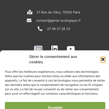
21 Rue de Cléry, 75002 Paris
contact@genie-ecologique.fr
07 46 27 28 23
N
L
Y
e
i
o
Gérer le consentement aux
w
n
u
cookies
RECEVOIR L'ACTU DE LA FILIÈRE
s
k
t
Pour offrir les meilleures expériences, nous utilisons des technologies
p
e
u
Retrouvez tous les mois les articles terrain de nos adhérents, les
telles que les cookies pour stocker et/ou accéder aux informations des
rendez-vous importants de la filière, nos offres de stages et
a
d
b
appareils. Le fait de consentir à ces technologies nous permettra de traiter
d’emplois…
des données telles que le comportement de navigation ou les ID uniques
p
i
e
sur ce site. Le fait de ne pas consentir ou de retirer son consentement
Je m'abonne à la lettre d'info
peut avoir un effet négatif sur certaines caractéristiques et fonctions.
e
n
r
Accepter