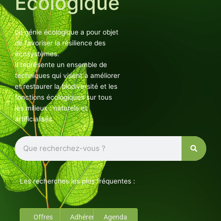
Ecologique
Le génie écologique a pour objet
de favoriser la résilience des
écosystèmes.
Il représente un ensemble de
techniques qui visent à améliorer
et restaurer la biodiversité et les
fonctions écologiques sur tous
les milieux : naturels et
artificialisés.
Rechercher
Les recherches les plus fréquentes :
Offres
Adhérents
Agenda