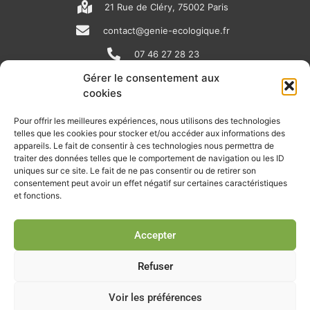
21 Rue de Cléry, 75002 Paris
contact@genie-ecologique.fr
07 46 27 28 23
Gérer le consentement aux
cookies
N
L
Y
e
i
o
Pour offrir les meilleures expériences, nous utilisons des technologies
telles que les cookies pour stocker et/ou accéder aux informations des
w
n
u
appareils. Le fait de consentir à ces technologies nous permettra de
RECEVOIR L'ACTU DE LA FILIÈRE
s
k
t
traiter des données telles que le comportement de navigation ou les ID
uniques sur ce site. Le fait de ne pas consentir ou de retirer son
p
e
u
Retrouvez tous les mois les articles terrain de nos adhérents, les
consentement peut avoir un effet négatif sur certaines caractéristiques
rendez-vous importants de la filière, nos offres de stages et
et fonctions.
a
d
b
d’emplois…
p
i
e
Accepter
Je m'abonne à la lettre d'info
e
n
r
Refuser
Voir les préférences
© Union professionnelle du génie écologique - Tous droits