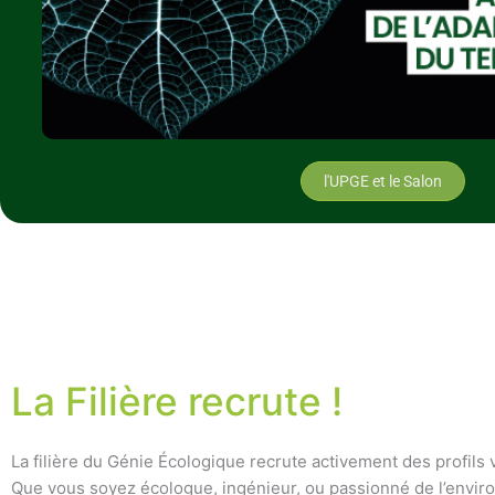
l'UPGE et le Salon
La Filière recrute !
La filière du Génie Écologique recrute activement des profils 
Que vous soyez écologue, ingénieur, ou passionné de l’envi