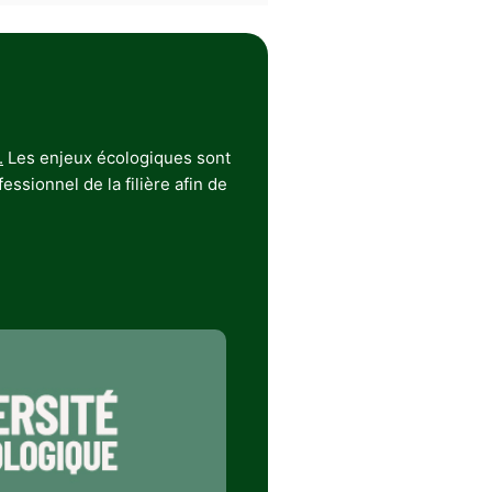
.
Les enjeux écologiques sont
ssionnel de la filière afin de