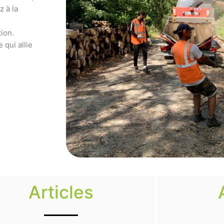
z à la
ion.
 qui allie
Articles