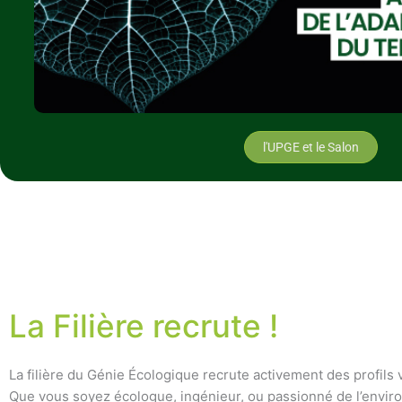
l'UPGE et le Salon
La Filière recrute !
La filière du Génie Écologique recrute activement des profils 
Que vous soyez écologue, ingénieur, ou passionné de l’envi