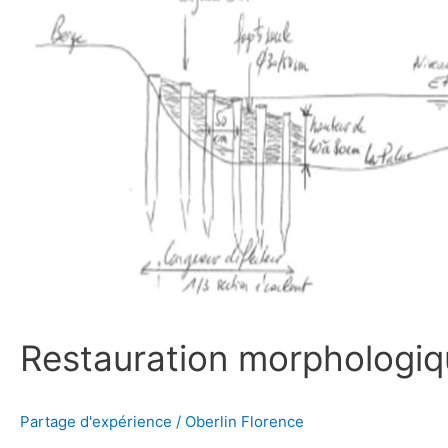
de
la
Palue
Restauration morphologiqu
Partage d'expérience
/
Oberlin Florence