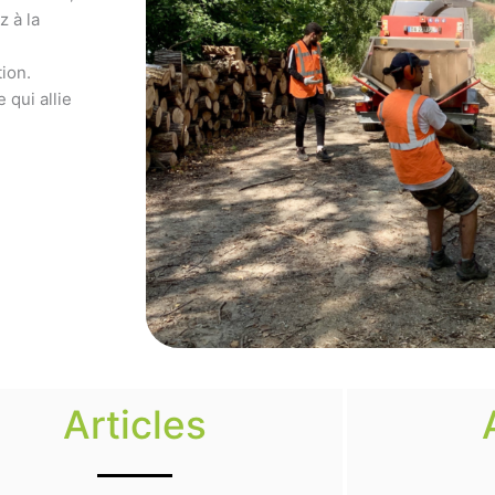
z à la
ion.
 qui allie
Articles