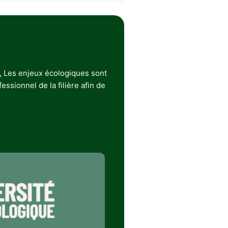
.
Les enjeux écologiques sont
ssionnel de la filière afin de