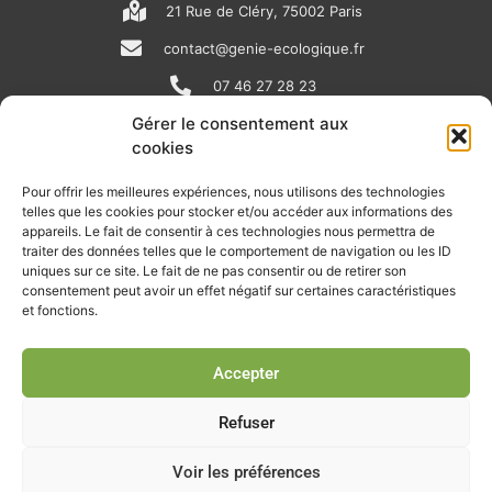
21 Rue de Cléry, 75002 Paris
contact@genie-ecologique.fr
07 46 27 28 23
Gérer le consentement aux
cookies
N
L
Y
e
i
o
Pour offrir les meilleures expériences, nous utilisons des technologies
telles que les cookies pour stocker et/ou accéder aux informations des
w
n
u
appareils. Le fait de consentir à ces technologies nous permettra de
RECEVOIR L'ACTU DE LA FILIÈRE
s
k
t
traiter des données telles que le comportement de navigation ou les ID
uniques sur ce site. Le fait de ne pas consentir ou de retirer son
p
e
u
Retrouvez tous les mois les articles terrain de nos adhérents, les
consentement peut avoir un effet négatif sur certaines caractéristiques
rendez-vous importants de la filière, nos offres de stages et
et fonctions.
a
d
b
d’emplois…
p
i
e
Accepter
Je m'abonne à la lettre d'info
e
n
r
Refuser
Voir les préférences
© Union professionnelle du génie écologique - Tous droits