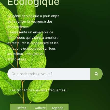
Ecologique
Le génie écologique a pour objet
de favoriser la résilience des
écosystèmes.
Il représente un ensemble de
techniques qui visent à améliorer
et restaurer la biodiversité et les
fonctions écologiques sur tous
les milieux : naturels et
artificialisés.
Rechercher
Les recherches les plus fréquentes :
Offres
Adhérents
Agenda