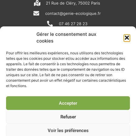
21 Rue de Cléry, 75002 Paris
contact@genie-ecologique.fr
07 46 27 28 23
Gérer le consentement aux
cookies
N
L
Y
e
i
o
Pour offrir les meilleures expériences, nous utilisons des technologies
telles que les cookies pour stocker et/ou accéder aux informations des
w
n
u
appareils. Le fait de consentir à ces technologies nous permettra de
RECEVOIR L'ACTU DE LA FILIÈRE
s
k
t
traiter des données telles que le comportement de navigation ou les ID
uniques sur ce site. Le fait de ne pas consentir ou de retirer son
p
e
u
Retrouvez tous les mois les articles terrain de nos adhérents, les
consentement peut avoir un effet négatif sur certaines caractéristiques
rendez-vous importants de la filière, nos offres de stages et
et fonctions.
a
d
b
d’emplois…
p
i
e
Accepter
Je m'abonne à la lettre d'info
e
n
r
Refuser
Voir les préférences
© Union professionnelle du génie écologique - Tous droits