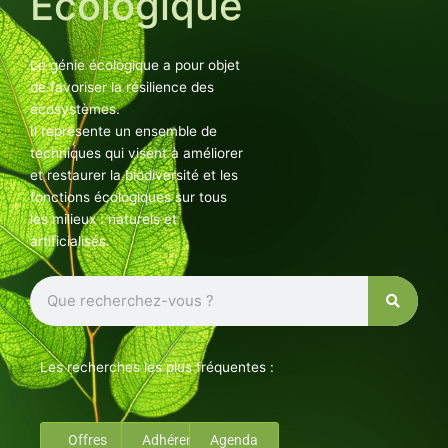
Ecologique
Le génie écologique a pour objet
de favoriser la résilience des
écosystèmes.
Il représente un ensemble de
techniques qui visent à améliorer
et restaurer la biodiversité et les
fonctions écologiques sur tous
les milieux : naturels et
artificialisés.
Rechercher
Les recherches les plus fréquentes :
Offres
Adhérents
Agenda