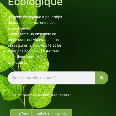
Ecologique
Le génie écologique a pour objet
de favoriser la résilience des
écosystèmes.
Il représente un ensemble de
techniques qui visent à améliorer
et restaurer la biodiversité et les
fonctions écologiques sur tous
les milieux : naturels et
artificialisés.
Rechercher
Les recherches les plus fréquentes :
Offres
Adhérents
Agenda