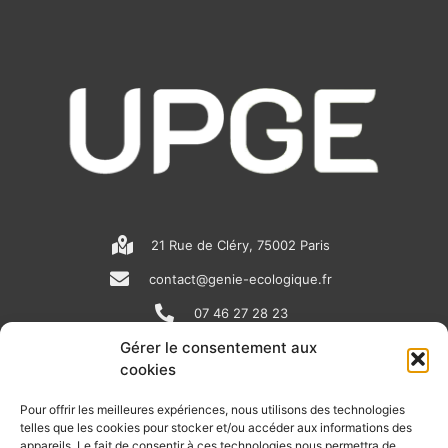
21 Rue de Cléry, 75002 Paris
contact@genie-ecologique.fr
07 46 27 28 23
Gérer le consentement aux
cookies
N
L
Y
e
i
o
Pour offrir les meilleures expériences, nous utilisons des technologies
telles que les cookies pour stocker et/ou accéder aux informations des
w
n
u
appareils. Le fait de consentir à ces technologies nous permettra de