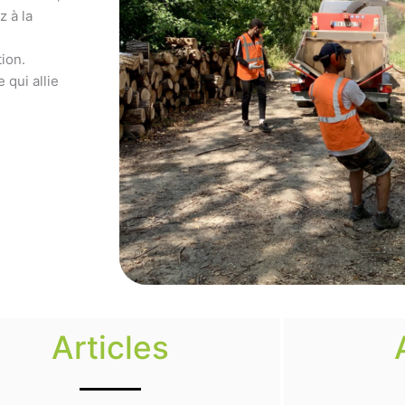
z à la
ion.
 qui allie
Articles