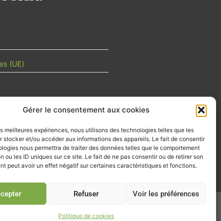
es (UE)
Gérer le consentement aux cookies
TU DE LA FILIÈRE
les meilleures expériences, nous utilisons des technologies telles que les
 mois les articles terrain de nos
 stocker et/ou accéder aux informations des appareils. Le fait de consentir
z-vous importants de la filière, nos
ologies nous permettra de traiter des données telles que le comportement
d’emplois…
n ou les ID uniques sur ce site. Le fait de ne pas consentir ou de retirer son
 peut avoir un effet négatif sur certaines caractéristiques et fonctions.
tre d'info
cepter
Refuser
Voir les préférences
026
Politique de cookies