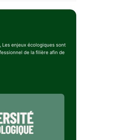
.
Les enjeux écologiques sont
ssionnel de la filière afin de