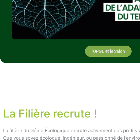
l'UPGE et le Salon
La Filière recrute !
La filière du Génie Écologique recrute activement des profils 
Que vous soyez écologue, ingénieur, ou passionné de l’envi