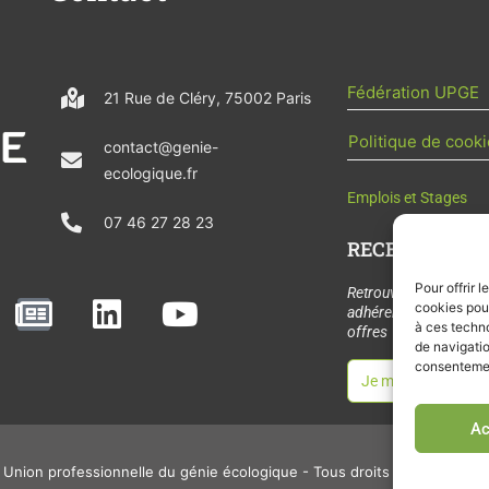
Fédération UPGE
21 Rue de Cléry, 75002 Paris
Politique de cooki
contact@genie-
ecologique.fr
Emplois et Stages
07 46 27 28 23
RECEVOIR L'AC
Pour offrir 
N
L
Y
Retrouvez tous les
cookies pour
adhérents, les rende
e
i
o
à ces techn
offres de stages et 
de navigatio
w
n
u
consentement
Je m'abonne à la let
s
k
t
p
e
u
Ac
a
d
b
Union professionnelle du génie écologique - Tous droits réservés - 2