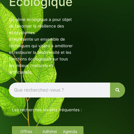
Ecologique
Le génie écologique a pour objet
de favoriser la résilience des
écosystèmes.
Il représente un ensemble de
techniques qui visent à améliorer
et restaurer la biodiversité et les
fonctions écologiques sur tous
les milieux : naturels et
artificialisés.
Rechercher
Les recherches les plus fréquentes :
Offres
Adhérents
Agenda