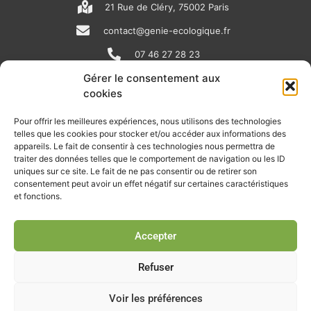
21 Rue de Cléry, 75002 Paris
contact@genie-ecologique.fr
07 46 27 28 23
Gérer le consentement aux
cookies
N
L
Y
e
i
o
Pour offrir les meilleures expériences, nous utilisons des technologies
telles que les cookies pour stocker et/ou accéder aux informations des
w
n
u
appareils. Le fait de consentir à ces technologies nous permettra de
RECEVOIR L'ACTU DE LA FILIÈRE
s
k
t
traiter des données telles que le comportement de navigation ou les ID
uniques sur ce site. Le fait de ne pas consentir ou de retirer son
p
e
u
Retrouvez tous les mois les articles terrain de nos adhérents, les
consentement peut avoir un effet négatif sur certaines caractéristiques
rendez-vous importants de la filière, nos offres de stages et
et fonctions.
a
d
b
d’emplois…
p
i
e
Accepter
Je m'abonne à la lettre d'info
e
n
r
Refuser
Voir les préférences
© Union professionnelle du génie écologique - Tous droits