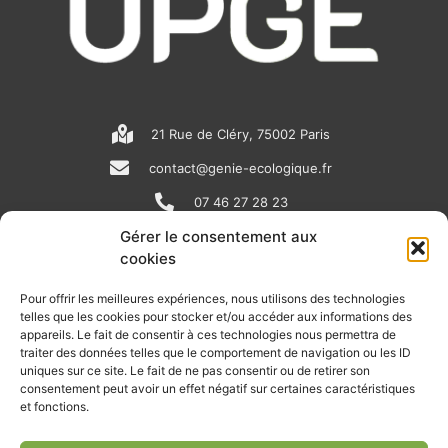
21 Rue de Cléry, 75002 Paris
contact@genie-ecologique.fr
07 46 27 28 23
Gérer le consentement aux
cookies
N
L
Y
e
i
o
Pour offrir les meilleures expériences, nous utilisons des technologies
telles que les cookies pour stocker et/ou accéder aux informations des
w
n
u
appareils. Le fait de consentir à ces technologies nous permettra de
RECEVOIR L'ACTU DE LA FILIÈRE
s
k
t
traiter des données telles que le comportement de navigation ou les ID
uniques sur ce site. Le fait de ne pas consentir ou de retirer son
p
e
u
Retrouvez tous les mois les articles terrain de nos adhérents, les
consentement peut avoir un effet négatif sur certaines caractéristiques
rendez-vous importants de la filière, nos offres de stages et
et fonctions.
a
d
b
d’emplois…