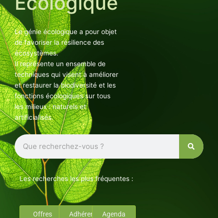
Ecologique
Le génie écologique a pour objet
de favoriser la résilience des
écosystèmes.
Il représente un ensemble de
techniques qui visent à améliorer
et restaurer la biodiversité et les
fonctions écologiques sur tous
les milieux : naturels et
artificialisés.
Rechercher
Les recherches les plus fréquentes :
Offres
Adhérents
Agenda