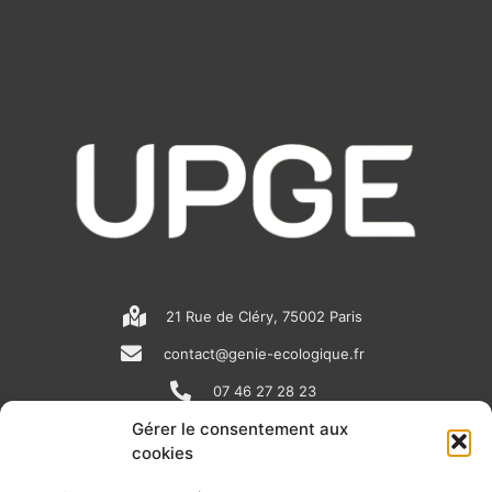
21 Rue de Cléry, 75002 Paris
contact@genie-ecologique.fr
07 46 27 28 23
Gérer le consentement aux
cookies
N
L
Y