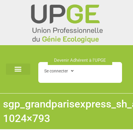
Aller
au
contenu
Devenir Adhérent à l'UPGE​
Se connecter
sgp_grandparisexpress_sh_
1024×793