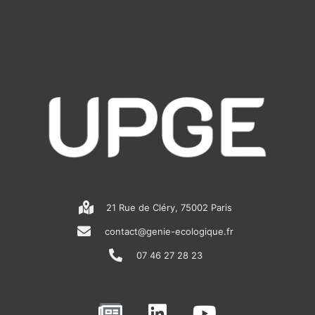
21 Rue de Cléry, 75002 Paris
contact@genie-ecologique.fr
07 46 27 28 23
N
L
Y