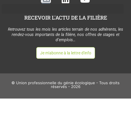
e
i
o
w
n
u
RECEVOIR L'ACTU DE LA FILIÈRE
s
k
t
p
e
u
Retrouvez tous les mois les articles terrain de nos adhérents, les
rendez-vous importants de la filière, nos offres de stages et
a
d
b
d’emplois…
p
i
e
Je m'abonne à la lettre d'info
e
n
r
© Union professionnelle du génie écologique - Tous droits
réservés - 2026