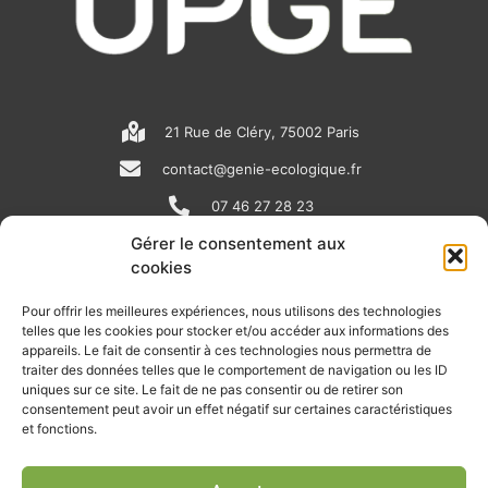
21 Rue de Cléry, 75002 Paris
contact@genie-ecologique.fr
07 46 27 28 23
Gérer le consentement aux
cookies
N
L
Y
e
i
o
Pour offrir les meilleures expériences, nous utilisons des technologies
telles que les cookies pour stocker et/ou accéder aux informations des
w
n
u
appareils. Le fait de consentir à ces technologies nous permettra de
RECEVOIR L'ACTU DE LA FILIÈRE
s
k
t
traiter des données telles que le comportement de navigation ou les ID
uniques sur ce site. Le fait de ne pas consentir ou de retirer son
p
e
u
Retrouvez tous les mois les articles terrain de nos adhérents, les
consentement peut avoir un effet négatif sur certaines caractéristiques
rendez-vous importants de la filière, nos offres de stages et
et fonctions.
a
d
b
d’emplois…
p
i
e