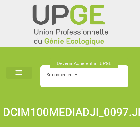
Aller
au
contenu
Devenir Adhérent à l'UPGE​
Se connecter
DCIM100MEDIADJI_0097.J