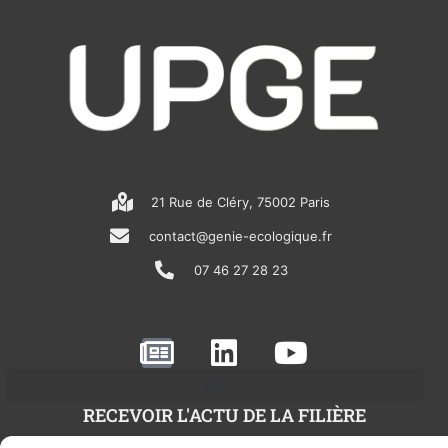
21 Rue de Cléry, 75002 Paris
contact@genie-ecologique.fr
07 46 27 28 23
N
L
Y
e
i
o
w
n
u
RECEVOIR L'ACTU DE LA FILIÈRE
s
k
t