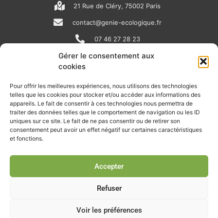
21 Rue de Cléry, 75002 Paris
contact@genie-ecologique.fr
07 46 27 28 23
Gérer le consentement aux
cookies
N
L
Y
e
i
o
Pour offrir les meilleures expériences, nous utilisons des technologies
telles que les cookies pour stocker et/ou accéder aux informations des
w
n
u
appareils. Le fait de consentir à ces technologies nous permettra de
RECEVOIR L'ACTU DE LA FILIÈRE
s
k
t
traiter des données telles que le comportement de navigation ou les ID
uniques sur ce site. Le fait de ne pas consentir ou de retirer son
p
e
u
Retrouvez tous les mois les articles terrain de nos adhérents, les
consentement peut avoir un effet négatif sur certaines caractéristiques
rendez-vous importants de la filière, nos offres de stages et
et fonctions.
a
d
b
d’emplois…
p
i
e
Accepter
Je m'abonne à la lettre d'info
e
n
r
Refuser
Voir les préférences