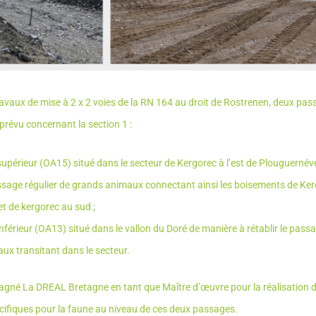
ravaux de mise à 2 x 2 voies de la RN 164 au droit de Rostrenen, deux pas
révu concernant la section 1 :
upérieur (OA15) situé dans le secteur de Kergorec à l’est de Plouguernéve
passage régulier de grands animaux connectant ainsi les boisements de Ke
t de kergorec au sud ;
férieur (OA13) situé dans le vallon du Doré de manière à rétablir le passa
ux transitant dans le secteur.
gné La DREAL Bretagne en tant que Maître d’œuvre pour la réalisation 
fiques pour la faune au niveau de ces deux passages.