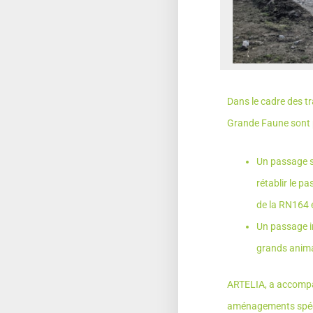
Dans le cadre des t
Grande Faune sont p
Un passage s
rétablir le 
de la RN164 e
Un passage in
grands anima
ARTELIA, a accompa
aménagements spéci