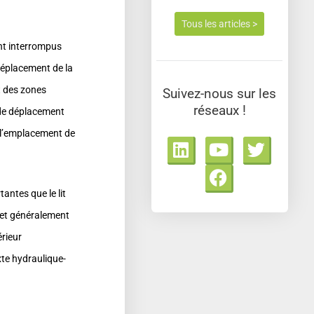
Tous les articles >
nt interrompus
 déplacement de la
t des zones
Suivez-nous sur les
réseaux !
 de déplacement
, l’emplacement de
L
Y
F
T
i
o
a
w
n
u
c
i
k
t
e
t
antes que le lit
e
u
b
t
ffet généralement
d
b
o
e
érieur
i
e
o
r
xte hydraulique-
n
k