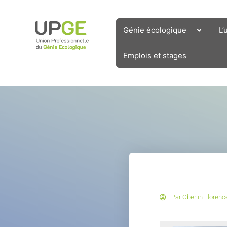
Aller
au
contenu
Génie écologique
L’
Emplois et stages
Par
Oberlin Florenc