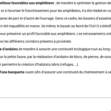
milieux favorables aux amphibiens
: de manière à optimiser la gestion d
 et à favoriser le franchissement pour les amphibiens, il a été réalisé en 
ares de part et d’autre de l’ouvrage. Dans ce cadre, les bassins d’assain
nt été requalifiés en mares. De même, le bassin au Nord de l’OA13 a bénéf
our présenter un profil favorable aux amphibiens. Les terrassements on
c les différents corridors présents à proximité.
e d’andains
de manière à assurer une continuité écologique tout au long 
our la petite faune, par la réalisation d’andains de blocs, de pierres, de so
 permettre la création d’habitats/abris (refuges, …).
d’une banquette
ouest afin d’assurer une continuité du cheminement à sec