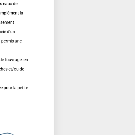
es eaux de
complément la
issement
icié d’un
t permis une
de l’ouvrage, en
uches et/ou de
 pour la petite