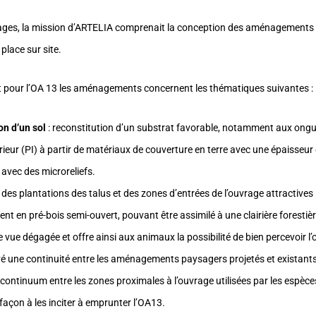
ages, la mission d’ARTELIA comprenait la conception des aménagements s
 place sur site.
 pour l’OA 13 les aménagements concernent les thématiques suivantes :
on d’un sol
: reconstitution d’un substrat favorable, notamment aux ongul
ieur (PI) à partir de matériaux de couverture en terre avec une épaisseur
avec des microreliefs.
 des plantations des talus et des zones d’entrées de l’ouvrage attractives :
 en pré-bois semi-ouvert, pouvant être assimilé à une clairière forestiè
 vue dégagée et offre ainsi aux animaux la possibilité de bien percevoir l’o
vé une continuité entre les aménagements paysagers projetés et existants
continuum entre les zones proximales à l’ouvrage utilisées par les espèce
 façon à les inciter à emprunter l’OA13.