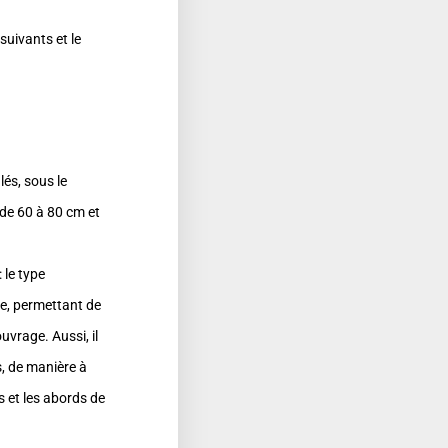
uivants et le
és, sous le
 de 60 à 80 cm et
 le type
re, permettant de
uvrage. Aussi, il
, de manière à
s et les abords de