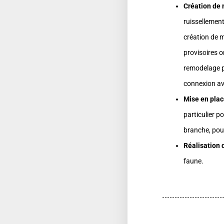
Création de 
ruissellement
création de m
provisoires o
remodelage p
connexion ave
Mise en plac
particulier p
branche, pour
Réalisation 
faune.