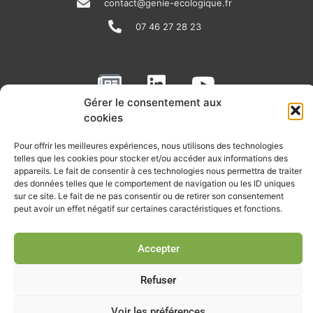
contact@genie-ecologique.fr
07 46 27 28 23
N
L
Y
e
i
o
Gérer le consentement aux
w
n
u
cookies
RECEVOIR L'ACTU DE LA FILIÈRE
s
k
t
Pour offrir les meilleures expériences, nous utilisons des technologies
p
e
u
Retrouvez tous les mois les articles terrain de nos adhérents, les
telles que les cookies pour stocker et/ou accéder aux informations des
rendez-vous importants de la filière, nos offres de stages et
appareils. Le fait de consentir à ces technologies nous permettra de traiter
a
d
b
d’emplois…
des données telles que le comportement de navigation ou les ID uniques
p
i
e
sur ce site. Le fait de ne pas consentir ou de retirer son consentement
peut avoir un effet négatif sur certaines caractéristiques et fonctions.
Je m'abonne à la lettre d'info
e
n
r
Accepter
Refuser
© Union professionnelle du génie écologique - Tous droits
réservés - 2026
Voir les préférences