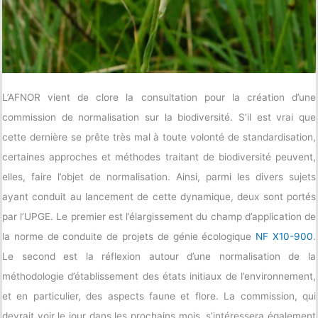
L’AFNOR vient de clore la consultation pour la création d’une
commission de normalisation sur la biodiversité. S’il est vrai que
cette dernière se prête très mal à toute volonté de standardisation,
certaines approches et méthodes traitant de biodiversité peuvent,
elles, faire l’objet de normalisation. Ainsi, parmi les divers sujets
ayant conduit au lancement de cette dynamique, deux sont portés
par l’UPGE. Le premier est l’élargissement du champ d’application de
la norme de conduite de projets de génie écologique
NF X10-900
.
Le second est la réflexion autour d’une normalisation de la
méthodologie d’établissement des états initiaux de l’environnement,
et en particulier, des aspects faune et flore. La commission, qui
devrait voir le jour dans les prochains mois, s’intéressera également