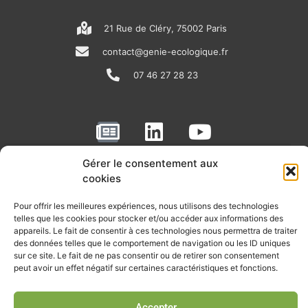
21 Rue de Cléry, 75002 Paris
contact@genie-ecologique.fr
07 46 27 28 23
N
L
Y
e
i
o
w
n
u
Gérer le consentement aux
RECEVOIR L'ACTU DE LA FILIÈRE
cookies
s
k
t
p
e
u
Retrouvez tous les mois les articles terrain de nos adhérents, les
Pour offrir les meilleures expériences, nous utilisons des technologies
rendez-vous importants de la filière, nos offres de stages et
telles que les cookies pour stocker et/ou accéder aux informations des
a
d
b
d’emplois…
appareils. Le fait de consentir à ces technologies nous permettra de traiter
p
i
e
des données telles que le comportement de navigation ou les ID uniques
sur ce site. Le fait de ne pas consentir ou de retirer son consentement
Je m'abonne à la lettre d'info
e
n
peut avoir un effet négatif sur certaines caractéristiques et fonctions.
r
Accepter