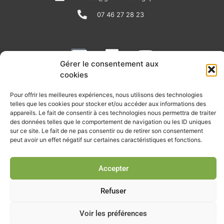
07 46 27 28 23
N
L
Y
e
i
o
Gérer le consentement aux
cookies
w
n
u
RECEVOIR L'ACTU DE LA FILIÈRE
s
k
t
Pour offrir les meilleures expériences, nous utilisons des technologies
telles que les cookies pour stocker et/ou accéder aux informations des
p
e
u
Retrouvez tous les mois les articles terrain de nos adhérents, les
appareils. Le fait de consentir à ces technologies nous permettra de traiter
rendez-vous importants de la filière, nos offres de stages et
a
d
b
des données telles que le comportement de navigation ou les ID uniques
d’emplois…
sur ce site. Le fait de ne pas consentir ou de retirer son consentement
p
i
e
peut avoir un effet négatif sur certaines caractéristiques et fonctions.
Je m'abonne à la lettre d'info
e
n
r
Accepter
Refuser
© Union professionnelle du génie écologique - Tous droits
réservés - 2026
Voir les préférences