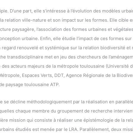
ple. D’une part, elle s’intéresse à l’évolution des modèles urbai
la relation ville-nature et son impact sur les formes. Elle cible e
ture paysagère, l’association des formes urbaines et végétales
nception urbaine. Enfin, elle étudie l’impact de ces formes sur 
n regard renouvelé et systémique sur la relation biodiversité e
he transdisciplinaire met en jeu des chercheurs de l’aménagem
ue des acteurs majeurs de la métropole toulousaine (Université
étropole, Espaces Verts, DDT, Agence Régionale de la Biodiver
 de paysage toulousaine ATP.
ée se décline méthodologiquement par la réalisation en parallèl
squelles chaque membre du groupement de recherche intervient
ère mission qui consiste à réaliser une épistémologie de la rela
urbains étudiés est menée par le LRA. Parallèlement, deux mis