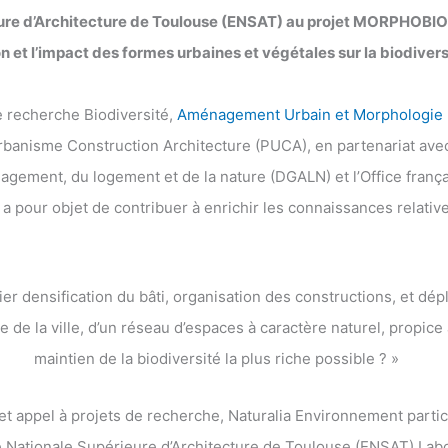
ure d’Architecture de Toulouse (ENSAT) au projet MORPHOBIOT
on et l’impact des formes urbaines et végétales sur la biodivers
de recherche Biodiversité,
Aménagement Urbain et Morphologie
rbanisme Construction Architecture (PUCA), en partenariat avec
agement, du logement et de la nature (DGALN) et l’Office frança
 a pour objet de contribuer à enrichir les connaissances relativ
r densification du bâti, organisation des constructions, et dép
e de la ville, d’un réseau d’espaces à caractère naturel, propice à
maintien de la biodiversité la plus riche possible ? »
et appel à projets de recherche, Naturalia Environnement partic
le Nationale Supérieure d’Architecture de Toulouse (ENSAT) Lab