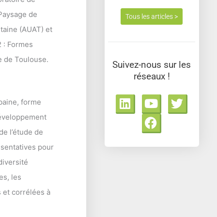
 Paysage de
Tous les articles >
taine (AUAT) et
 : Formes
lle de Toulouse.
Suivez-nous sur les
réseaux !
L
Y
F
T
rbaine, forme
i
o
a
w
 développement
n
u
c
i
k
t
e
t
 de l’étude de
e
u
b
t
ésentatives pour
d
b
o
e
diversité
i
e
o
r
es, les
n
k
 et corrélées à