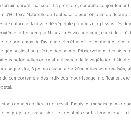
 terrain seront réalisées. La première, conduite conjointement 
 d’Histoire Naturelle de Toulouse, a pour objectif de décrire 
s de nature et la diversité végétale pour les cinq tissus résiden
euxième, effectuée par Naturalia Environnement, consiste à réal
 et de printemps de l’avifaune et à étudier les continuités écol
Une géolocalisation précise des points d’observations des oisea
ations potentielles entre stratification de la végétation, bâti et d
ur chaque site, 8 points d’écoute de 20 minutes sont réalisés, a
 du comportement des individus (nourrissage, nidification, etc.)
égétal.
sions donneront lieu à un travail d’analyse transdisciplinaire p
de ce projet de recherche. Les résultats sont attendus pour la f