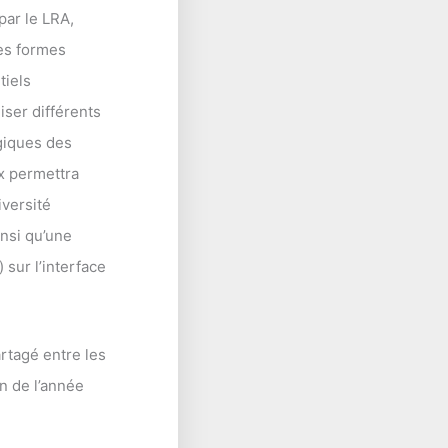
par le LRA,
les formes
tiels
iser différents
ogiques des
ux permettra
iversité
insi qu’une
 sur l’interface
artagé entre les
in de l’année