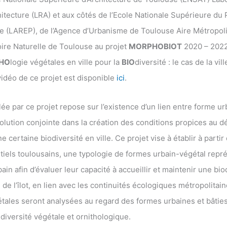
tecture (LRA) et aux côtés de l’Ecole Nationale Supérieure du
le (LAREP), de l’Agence d’Urbanisme de Toulouse Aire Métropoli
ire Naturelle de Toulouse au projet
MORPHOBIOT
2020 – 2022
HO
logie végétales en ville pour la
BIO
diversité : le cas de la vi
idéo de ce projet est disponible
ici
.
ée par ce projet repose sur l’existence d’un lien entre forme u
volution conjointe dans la création des conditions propices au
e certaine biodiversité en ville. Ce projet vise à établir à partir
ntiels toulousains, une typologie de formes urbain-végétal repr
n afin d’évaluer leur capacité à accueillir et maintenir une bio
e de l’îlot, en lien avec les continuités écologiques métropolitain
ales seront analysées au regard des formes urbaines et bâties
iversité végétale et ornithologique.