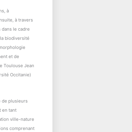
ns, à
nsuite, à travers
 dans le cadre
la biodiversité
t morphologie
ent et de
 de Toulouse Jean
sité Occitanie)
e de plusieurs
 en tant
tion ville-nature
sions comprenant