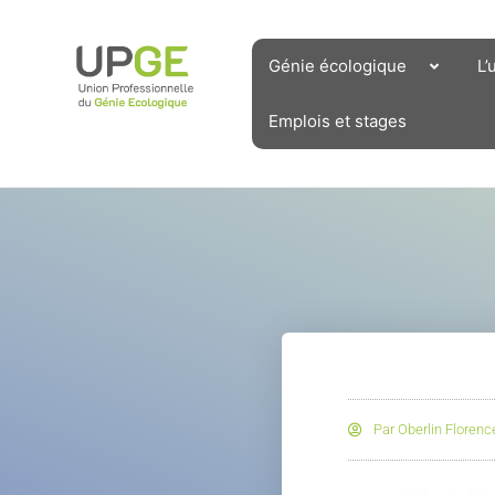
Aller
au
contenu
Génie écologique
L’
Emplois et stages
Par
Oberlin Florenc