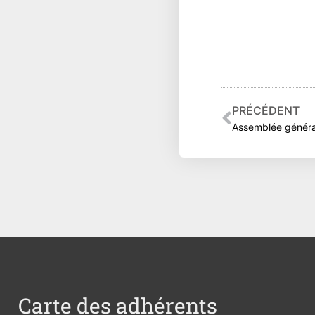
Précéden
PRÉCÉDENT
Assemblée généra
Carte des adhérents