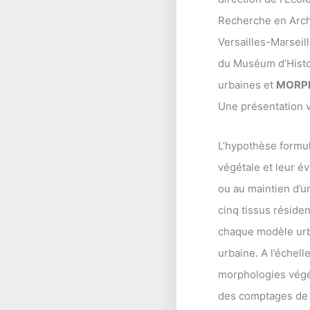
Recherche en Archi
Versailles-Marseil
du Muséum d’Histo
urbaines et
MORP
Une présentation v
L’hypothèse formul
végétale et leur é
ou au maintien d’un
cinq tissus réside
chaque modèle urbai
urbaine. A l’échell
morphologies végét
des comptages de d