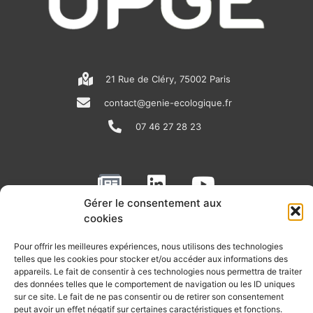
21 Rue de Cléry, 75002 Paris
contact@genie-ecologique.fr
07 46 27 28 23
N
L
Y
e
i
o
Gérer le consentement aux
w
n
u
cookies
RECEVOIR L'ACTU DE LA FILIÈRE
s
k
t
Pour offrir les meilleures expériences, nous utilisons des technologies
p
e
u
Retrouvez tous les mois les articles terrain de nos adhérents, les
telles que les cookies pour stocker et/ou accéder aux informations des
rendez-vous importants de la filière, nos offres de stages et
appareils. Le fait de consentir à ces technologies nous permettra de traiter
a
d
b
d’emplois…
des données telles que le comportement de navigation ou les ID uniques
p
i
e
sur ce site. Le fait de ne pas consentir ou de retirer son consentement
peut avoir un effet négatif sur certaines caractéristiques et fonctions.
Je m'abonne à la lettre d'info