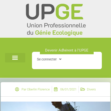
Aller
au
contenu
Devenir Adhérent à l'UPGE​
Se connecter
Par
Oberlin Florence
06/01/2021
Divers