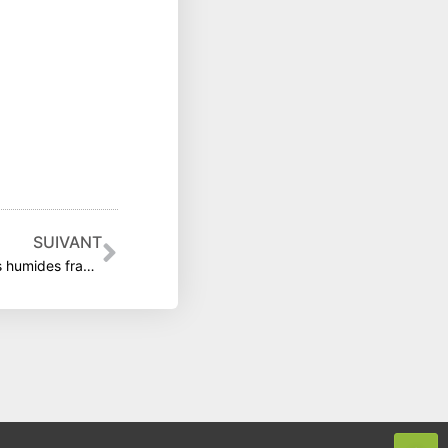
Suivant
SUIVANT
Alerte sur la préservation des zones humides françaises !