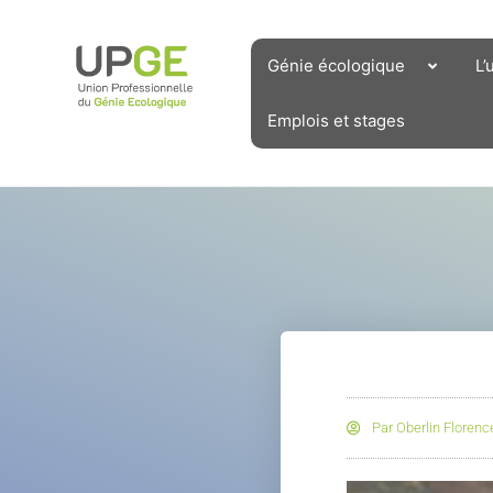
Aller
au
contenu
Génie écologique
L’
Emplois et stages
Par
Oberlin Florenc