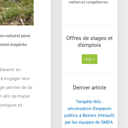
métiers et compétences…
eu naturel pour
Offres de stages et
omie inspirée
d'emplois
Voir >
d’avenir en
r à engager leur
Dernier article
age permet de se
n afin de tracer
Tempête Nils :
nomiques et
sécurisation d’espaces
publics à Béziers (Hérault)
par les équipes de SMDA ​