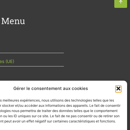
Menu
es (UE)
Gérer le consentement aux cookies
TU DE LA FILIÈRE
les meilleures expériences, nous utilisons des technologies telles que les
 mois les articles terrain de nos
 stocker et/ou accéder aux informations des appareils. Le fait de consentir
z-vous importants de la filière, nos
ologies nous permettra de traiter des données telles que le comportement
d’emplois…
n ou les ID uniques sur ce site. Le fait de ne pas consentir ou de retirer son
 peut avoir un effet négatif sur certaines caractéristiques et fonctions.
tre d'info