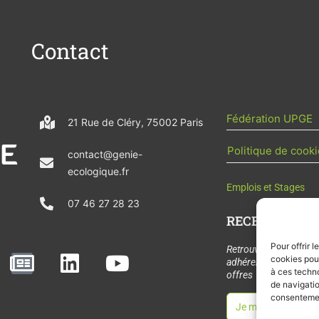
Contact
Fédération UPGE
21 Rue de Cléry, 75002 Paris
Politique de cooki
contact@genie-
ecologique.fr
Emplois et Stages
07 46 27 28 23
RECEVOIR L'AC
Pour offrir 
N
L
Y
Retrouvez tous les
cookies pour
adhérents, les rende
e
i
o
à ces techn
offres de stages et 
de navigatio
w
n
u
consentement
Je m'abonne à la let
s
k
t