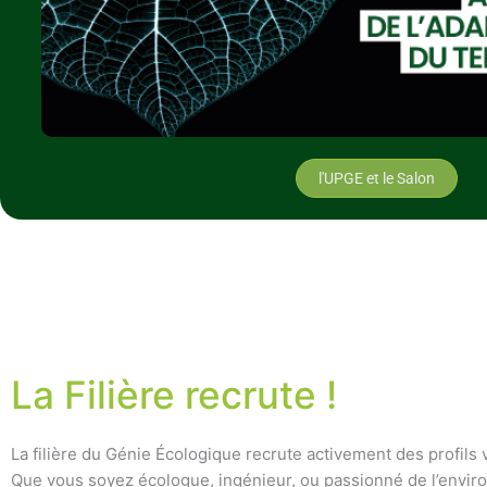
l'UPGE et le Salon
La Filière recrute !
La filière du Génie Écologique recrute activement des profils 
Que vous soyez écologue, ingénieur, ou passionné de l’envi