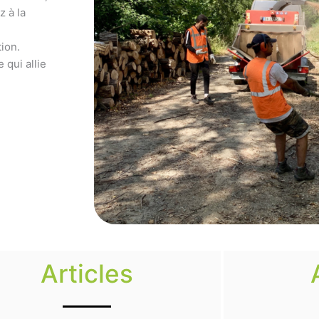
z à la
ion.
 qui allie
Articles