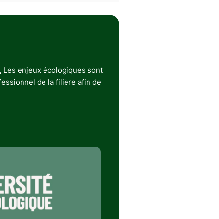
.
Les enjeux écologiques sont
ssionnel de la filière afin de