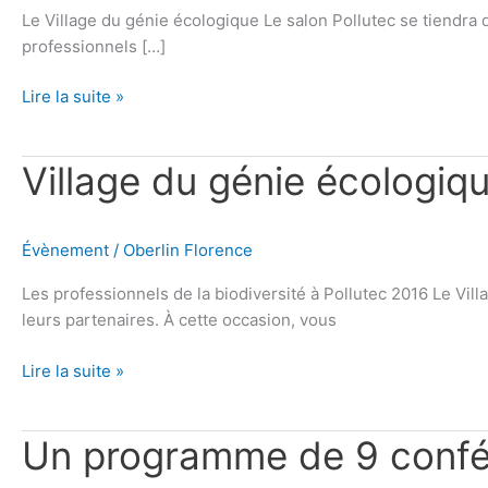
Le Village du génie écologique Le salon Pollutec se tiendra
conférences
professionnels […]
biodiversité
–
Lire la suite »
Pollutec
2021
Village
Village du génie écologiq
du
génie
écologique
Évènement
/
Oberlin Florence
Les professionnels de la biodiversité à Pollutec 2016 Le Vi
leurs partenaires. À cette occasion, vous
Lire la suite »
Un
Un programme de 9 conf
programme