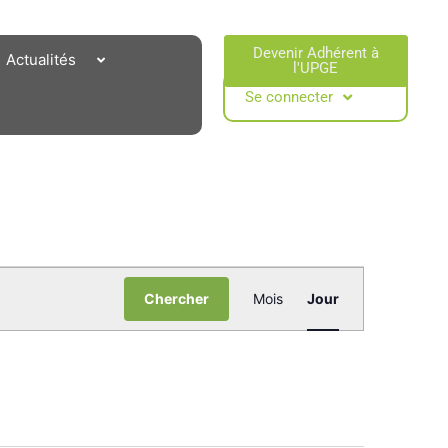
Devenir Adhérent à
Actualités
l'UPGE​
Se connecter
Navigation
de
Chercher
Mois
Jour
vues
Évènemen