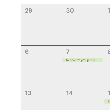
de
clé.
date.
Évènements
0
0
29
30
évènement,
évènement,
0
1
6
7
évènement,
évènement,
Rencontre groupe transversal « Recherche, Innovation & International »
0
0
1
13
14
évènement,
évènement,