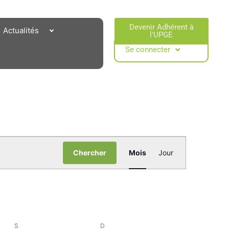
Devenir Adhérent à
Actualités
l'UPGE​
Se connecter
Navigation
de
Chercher
Mois
Jour
vues
Évènemen
S
SAMEDI
D
DIMANCHE