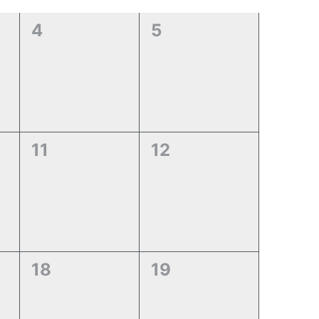
0
0
4
5
,
évènement,
évènement,
0
0
11
12
,
évènement,
évènement,
0
0
18
19
,
évènement,
évènement,