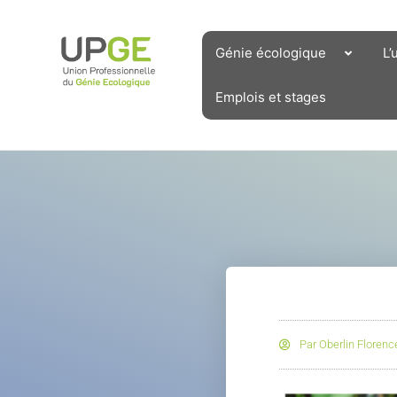
Aller
au
contenu
Génie écologique
L’
Emplois et stages
Par
Oberlin Florenc