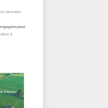
ons centrales
 engagées pour
cation à