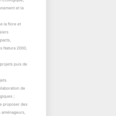
nnement et la
e la flore et
siers
pacts,
es Natura 2000,
projets puis de
jets
élaboration de
giques ;
de proposer des
des aménageurs,