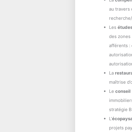
au travers
recherche/
Les
études
des zones 
afférents 
autorisati
autorisati
La
restaur
maîtrise d
Le
conseil
immobilier
stratégie 
L’
écopays
projets pay