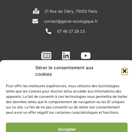
21 Rue de Cléry, 75002 Paris
contact@genie-ecologique.fr
07 46 27 28 23
N
L
Y
e
i
o
w
n
u
Gérer le consentement aux
RECEVOIR L'ACTU DE LA FILIÈRE
cookies
s
k
t
p
e
u
Retrouvez tous les mois les articles terrain de nos adhérents, les
Pour offrir les meilleures expériences, nous utilisons des technologies
rendez-vous importants de la filière, nos offres de stages et
telles que les cookies pour stocker et/ou accéder aux informations des
a
d
b
d’emplois…
appareils. Le fait de consentir à ces technologies nous permettra de traiter
p
i
e
des données telles que le comportement de navigation ou les ID uniques
sur ce site. Le fait de ne pas consentir ou de retirer son consentement
Je m'abonne à la lettre d'info
e
n
peut avoir un effet négatif sur certaines caractéristiques et fonctions.
r
Accepter