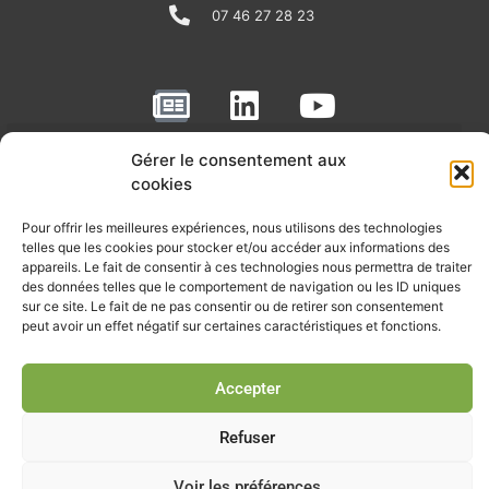
07 46 27 28 23
N
L
Y
e
i
o
w
n
u
Gérer le consentement aux
RECEVOIR L'ACTU DE LA FILIÈRE
s
k
t
cookies
p
e
u
Retrouvez tous les mois les articles terrain de nos adhérents, les
Pour offrir les meilleures expériences, nous utilisons des technologies
rendez-vous importants de la filière, nos offres de stages et
a
d
b
telles que les cookies pour stocker et/ou accéder aux informations des
d’emplois…
appareils. Le fait de consentir à ces technologies nous permettra de traiter
p
i
e
des données telles que le comportement de navigation ou les ID uniques
Je m'abonne à la lettre d'info
sur ce site. Le fait de ne pas consentir ou de retirer son consentement
e
n
peut avoir un effet négatif sur certaines caractéristiques et fonctions.
r
Accepter
© Union professionnelle du génie écologique - Tous droits
réservés - 2026
Refuser
Voir les préférences